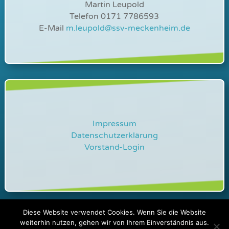
Martin Leupold
Telefon 0171 7786593
E-Mail
m.leupold@ssv-meckenheim.de
Impressum
Datenschutzerklärung
Vorstand-Login
Diese Website verwendet Cookies. Wenn Sie die Website
©
2026 – SSV Meckenheim / Design by
weiterhin nutzen, gehen wir von Ihrem Einverständnis aus.
visualtuning.de
– Ihr Partner für Webdesign in