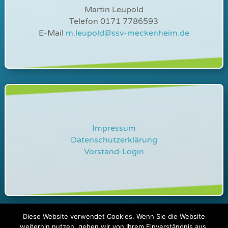
Martin Leupold
Telefon 0171 7786593
E-Mail
m.leupold@ssv-meckenheim.de
Impressum
Datenschutzerklärung
Vorstand-Login
Diese Website verwendet Cookies. Wenn Sie die Website
©
2026 – SSV Meckenheim / Design by
weiterhin nutzen, gehen wir von Ihrem Einverständnis aus.