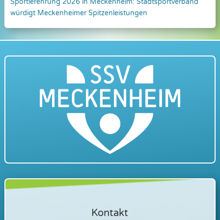
Sportlerehrung 2026 in Meckenheim: Stadtsportverband
würdigt Meckenheimer Spitzenleistungen
Kontakt